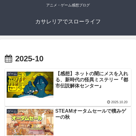
アニメ・ゲーム感想ブログ
カサレリアでスローライフ
2025-10
【感想】ネットの闇にメスを入れ
ゲーム
る、新時代の怪異ミステリー『都
市伝説解体センター』
2025.10.20
STEAMオータムセールで積みゲ
ゲーム
ーの秋