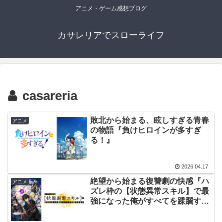
アニメ・ゲーム感想ブログ
カサレリアでスローライフ
casareria
敗北から始まる、眩しすぎる青春
アニメ
の物語『負けヒロインが多すぎ
る！』
2026.04.17
絶望から始まる復讐劇の快感『ハ
アニメ
ズレ枠の【状態異常スキル】で最
強になった俺がすべてを蹂躙する
まで』