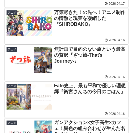
2026.04.17
万策尽きた！の先へ！アニメ制作
アニメ
の情熱と現実を凝縮した
『SHIROBAKO』
2026.04.16
無計画で目的のない旅という最高
アニメ
の贅沢『ざつ旅-That’s
Journey-』
2026.04.16
Fate史上、最も平和で優しい理想
アニメ
郷『衛宮さんちの今日のごはん』
2026.04.16
ガンアクション×女子高生×カフ
アニメ
ェ！異色の組み合わせが生んだ名