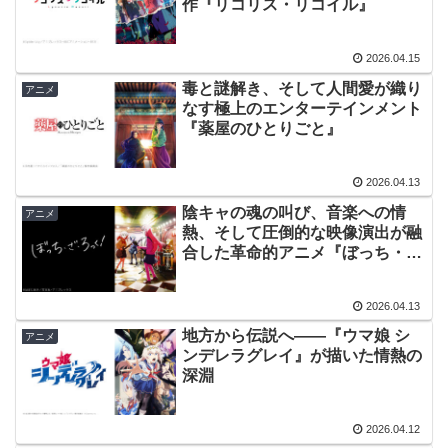
作『リコリス・リコイル』
2026.04.15
毒と謎解き、そして人間愛が織り
アニメ
なす極上のエンターテインメント
『薬屋のひとりごと』
2026.04.13
陰キャの魂の叫び、音楽への情
アニメ
熱、そして圧倒的な映像演出が融
合した革命的アニメ『ぼっち・
ざ・ろっく！』
2026.04.13
地方から伝説へ——『ウマ娘 シ
アニメ
ンデレラグレイ』が描いた情熱の
深淵
2026.04.12