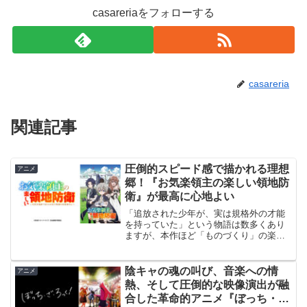
casareriaをフォローする
casareria
関連記事
圧倒的スピード感で描かれる理想
アニメ
郷！『お気楽領主の楽しい領地防
衛』が最高に心地よい
「追放された少年が、実は規格外の才能
を持っていた」という物語は数多くあり
ますが、本作ほど「ものづくり」の楽し
さと爽快感に特化した作品は珍しいので
はないでしょうか。全話視聴を終えて、
今、私の心は非常に清々しい満足感で満
陰キャの魂の叫び、音楽への情
アニメ
たされています。見どころ...
熱、そして圧倒的な映像演出が融
合した革命的アニメ『ぼっち・