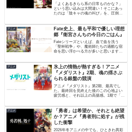
ざ・ろっく！』
「よくあるきらら系の日常ものかな？」
という思い込みは大間違い！そこにあっ
たのは「陰キャの魂の叫び」を、圧倒的
な熱量とユーモアで描き出した、全く新
しい傑作！本作は、単なる「女子高生×バ
ンド」という枠組みを超え、陰キャ（内
Fate史上、最も平和で優しい理想
アニメ
向的な人間）の魂の叫び...
郷『衛宮さんちの今日のごはん』
Fateシリーズといえば、血で血を洗う
「聖杯戦争」や、魔術師たちの過酷な宿
命を思い浮かべる方が多いと思います。
しかし、『衛宮さんちの今日のごはん』
は、そんな殺伐とした世界観とは無縁
の、どこまでも優しく温かい物語です。
氷上の情熱が熱すぎる！アニメ
アニメ
見どころ・感想誰も傷つか...
『メダリスト』2期、魂の揺さぶ
られる銀盤の競演
アニメ『メダリスト』第2期、最高でし
た。最終回を見終えた後のこの心地よい
疲労感と、それ以上の高揚感。1期で「フ
ィギュアスケートの過酷さと美しさ」に
魅了されたファンとして、この2期は期待
を遥かに超える「傑作」だったと断言で
「勇者」は希望か、それとも絶望
アニメ
きます。見どころ・感...
か？アニメ『勇者刑に処す』が残
した衝撃
2026年冬アニメの中でも、ひときわ異彩