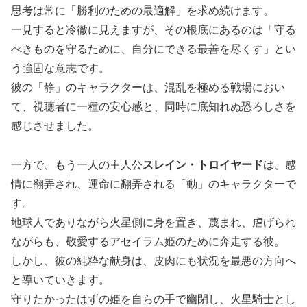
思考は常に「勝利のための最適解」を求め続けます。
一見すると冷徹に見えますが、その根底にあるのは「守る
べきものを守るために、自分にできる最善を尽くす」とい
う強固な意志です。
彼の「静」のキャラクターは、混乱を極める戦場におい
て、視聴者に一種の安心感と、同時に底知れぬ恐ろしさを
感じさせました。
一方で、もう一人の主人公
スレイン・トロイヤード
は、感
情に翻弄され、運命に翻弄される「動」のキャラクターで
す。
地球人でありながら火星側に身を置き、蔑まれ、虐げられ
ながらも、敬愛するアセイラム姫のために奔走する彼。
しかし、彼の純粋な献身は、皮肉にも状況を最悪の方向へ
と導いていきます。
守りたかったはずの姫を自らの手で幽閉し、火星騎士とし