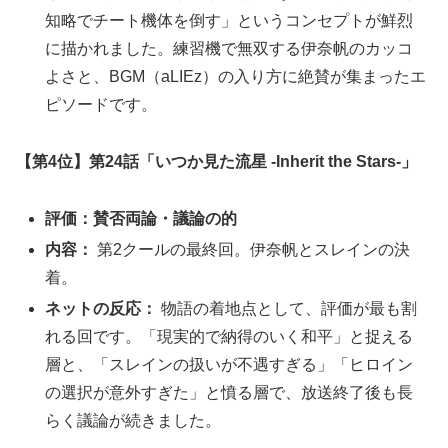
知略でチート機体を倒す」というコンセプトが鮮烈
に描かれました。練習機で無双する伊奈帆のカッコ
よさと、BGM（aLIEz）の入り方に絶賛が集まったエ
ピソードです。
【第4位】第24話「いつか見た流星 -Inherit the Stars-」
評価：賛否両論・議論の的
内容：
第2クールの最終回。伊奈帆とスレインの決
着。
ネットの反応：
物語の着地点として、評価が最も割
れる回です。「現実的で納得のいく和平」と捉える
層と、「スレインの扱いが不遇すぎる」「ヒロイン
の選択が意外すぎた」と憤る層で、放送終了後も長
らく議論が続きました。