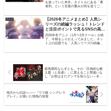
を放っていた本作。タイトルにある「勇
者刑」という言葉の重みが回を追うごと
に増していく構成が秀逸でした。見どこ
ろ・感想「死すら許されない」過酷な世
界観本作の最大の特徴は、「勇者」が栄
【2026冬アニメまとめ】人気シ
アニメ
光の座ではなく、大罪...
リーズの続編ラッシュ！トレンド
と注目ポイントで見るSNSの高評
価ランキング
2026年冬アニメ（1月〜3月クール）が終
了、今期をふりかえってみました。ネッ
ト上の話題でも「人気シリーズの続編ラ
ッシュ」と「心に刺さる人間ドラマ」が
大きな盛り上がりを見せていました。今
期のトレンドと注目ポイント「続編無
双」のシーズン今期は...
群馬県民ならずとも、その「圧倒的な郷
土愛（と自虐）」に震えること間違いな
し『お前はまだグンマを知らない～令和
版～』
地方から伝説へ——『ウマ娘 シンデレラ
グレイ』が描いた情熱の深淵