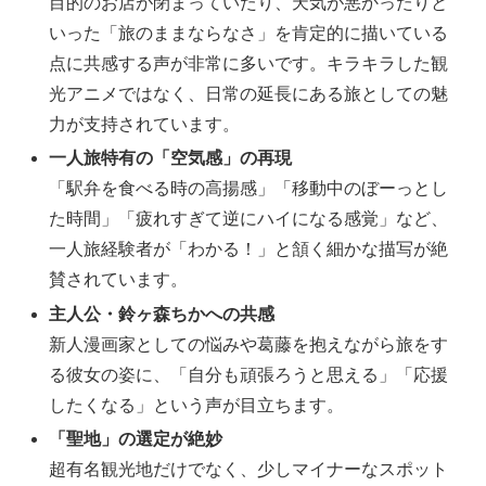
目的のお店が閉まっていたり、天気が悪かったりと
いった「旅のままならなさ」を肯定的に描いている
点に共感する声が非常に多いです。キラキラした観
光アニメではなく、日常の延長にある旅としての魅
力が支持されています。
一人旅特有の「空気感」の再現
「駅弁を食べる時の高揚感」「移動中のぼーっとし
た時間」「疲れすぎて逆にハイになる感覚」など、
一人旅経験者が「わかる！」と頷く細かな描写が絶
賛されています。
主人公・鈴ヶ森ちかへの共感
新人漫画家としての悩みや葛藤を抱えながら旅をす
る彼女の姿に、「自分も頑張ろうと思える」「応援
したくなる」という声が目立ちます。
「聖地」の選定が絶妙
超有名観光地だけでなく、少しマイナーなスポット