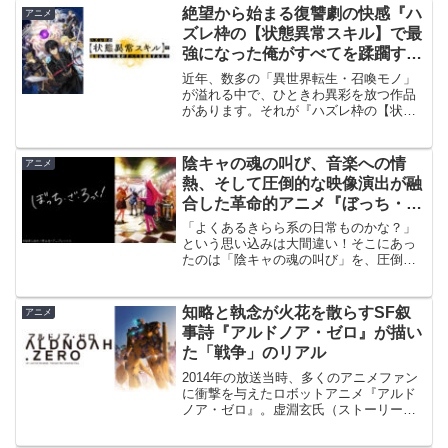
絶望から始まる復讐劇の快感『ハ
アニメ
ズレ枠の【状態異常スキル】で最
強になった俺がすべてを蹂躙する
まで』
近年、数多の「異世界転生・召喚モノ」
が溢れる中で、ひときわ異彩を放つ作品
があります。それが『ハズレ枠の【状態
異常スキル】で最強になった俺がすべて
を蹂躙するまで』です！タイトルだけを
見ると、よくある「不遇スキルで無双す
陰キャの魂の叫び、音楽への情
アニメ
る話」に思えるかもしれま...
熱、そして圧倒的な映像演出が融
合した革命的アニメ『ぼっち・
ざ・ろっく！』
「よくあるきらら系の日常ものかな？」
という思い込みは大間違い！そこにあっ
たのは「陰キャの魂の叫び」を、圧倒的
な熱量とユーモアで描き出した、全く新
しい傑作！本作は、単なる「女子高生×バ
ンド」という枠組みを超え、陰キャ（内
知略と執念が火花を散らすSF叙
アニメ
向的な人間）の魂の叫び...
事詩『アルドノア・ゼロ』が描い
た「戦争」のリアル
2014年の放送当時、多くのアニメファン
に衝撃を与えたロボットアニメ『アルド
ノア・ゼロ』。虚淵玄氏（ストーリー原
案）とあおきえい監督という、
『Fate/Zero』で知られる黄金コンビが再