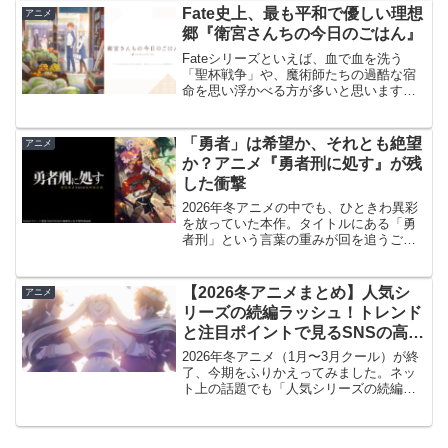
びタッグを組んだ本作は、単なる「ロボ
Fate史上、最も平和で優しい理想
アニメ
ットもの」の枠を超...
郷『衛宮さんちの今日のごはん』
Fateシリーズといえば、血で血を洗う
「聖杯戦争」や、魔術師たちの過酷な宿
命を思い浮かべる方が多いと思います。
しかし、『衛宮さんちの今日のごはん』
は、そんな殺伐とした世界観とは無縁
の、どこまでも優しく温かい物語です。
「勇者」は希望か、それとも絶望
アニメ
見どころ・感想誰も傷つか...
か？アニメ『勇者刑に処す』が残
した衝撃
2026年冬アニメの中でも、ひときわ異彩
を放っていた本作。タイトルにある「勇
者刑」という言葉の重みが回を追うごと
に増していく構成が秀逸でした。見どこ
ろ・感想「死すら許されない」過酷な世
界観本作の最大の特徴は、「勇者」が栄
【2026冬アニメまとめ】人気シ
アニメ
光の座ではなく、大罪...
リーズの続編ラッシュ！トレンド
と注目ポイントで見るSNSの高評
価ランキング
2026年冬アニメ（1月〜3月クール）が終
了、今期をふりかえってみました。ネッ
ト上の話題でも「人気シリーズの続編ラ
ッシュ」と「心に刺さる人間ドラマ」が
大きな盛り上がりを見せていました。今
期のトレンドと注目ポイント「続編無